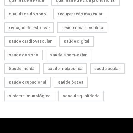
qualidade de vida
qualidade de vida profissional
qualidade do sono
recuperação muscular
redução de estresse
resistência à insulina
saúde cardiovascular
saúde digital
saúde do sono
saúde e bem-estar
Saúde mental
saúde metabólica
saúde ocular
saúde ocupacional
saúde óssea
sistema imunológico
sono de qualidade