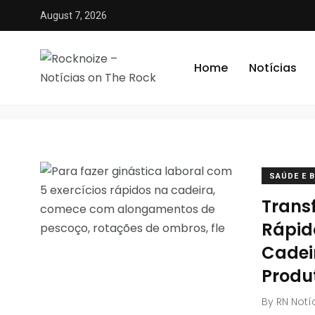
August 7, 2026
qualidade de vida pro
Home
Notícias
SAÚDE E 
Transf
Rápid
Cadei
Produ
By
RN Notí