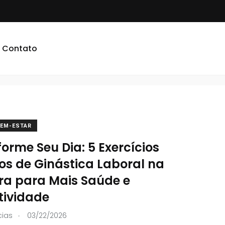
fissional
Contato
BEM-ESTAR
orme Seu Dia: 5 Exercícios
os de Ginástica Laboral na
ra para Mais Saúde e
tividade
.
cias
03/22/2026