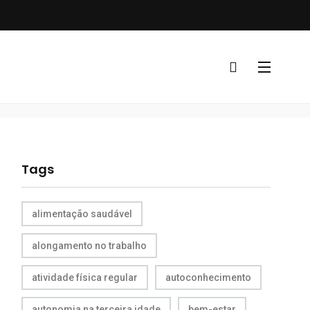
Tags
alimentação saudável
alongamento no trabalho
atividade física regular
autoconhecimento
autonomia na terceira idade
bem-estar