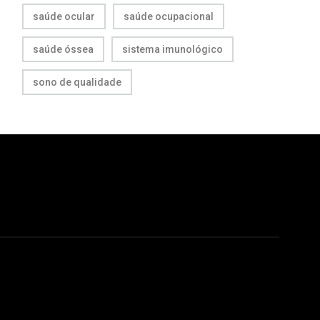
saúde ocular
saúde ocupacional
saúde óssea
sistema imunológico
sono de qualidade