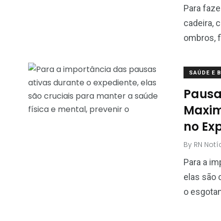
Para faze
cadeira,
ombros, f
SAÚDE E 
Pausa
Maxim
no Ex
By
RN Notí
Para a im
elas são 
o esgota