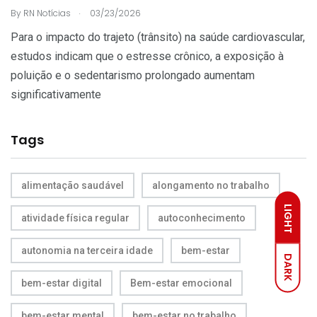
.
By
RN Notícias
03/23/2026
Para o impacto do trajeto (trânsito) na saúde cardiovascular,
estudos indicam que o estresse crônico, a exposição à
poluição e o sedentarismo prolongado aumentam
significativamente
Tags
alimentação saudável
alongamento no trabalho
LIGHT
atividade física regular
autoconhecimento
autonomia na terceira idade
bem-estar
DARK
bem-estar digital
Bem-estar emocional
bem-estar mental
bem-estar no trabalho