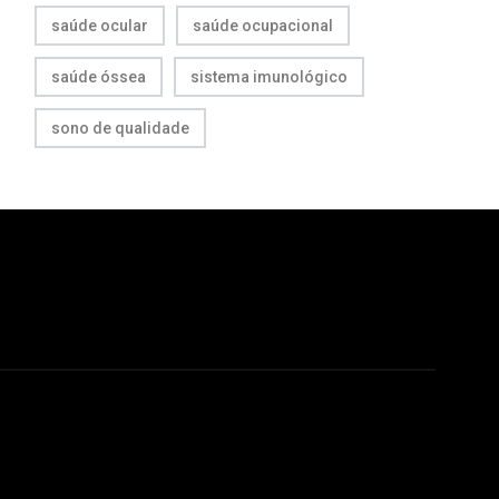
saúde ocular
saúde ocupacional
saúde óssea
sistema imunológico
sono de qualidade