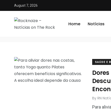
August 7, 2026
tratamento dor nas c
Home
Notícias
SAÚDE E 
Dores 
Descu
Encon
By
RN Notí
Para aliv