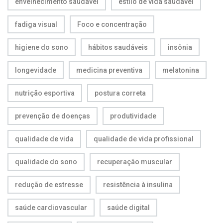
envelhecimento saudável
estilo de vida saudável
fadiga visual
Foco e concentração
higiene do sono
hábitos saudáveis
insônia
longevidade
medicina preventiva
melatonina
nutrição esportiva
postura correta
prevenção de doenças
produtividade
qualidade de vida
qualidade de vida profissional
qualidade do sono
recuperação muscular
redução de estresse
resistência à insulina
saúde cardiovascular
saúde digital