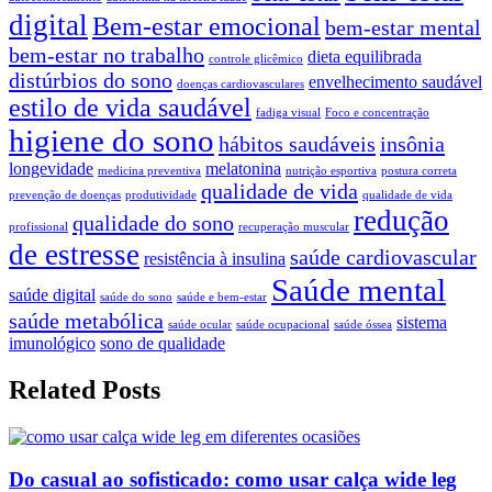
digital
Bem-estar emocional
bem-estar mental
bem-estar no trabalho
dieta equilibrada
controle glicêmico
distúrbios do sono
envelhecimento saudável
doenças cardiovasculares
estilo de vida saudável
fadiga visual
Foco e concentração
higiene do sono
hábitos saudáveis
insônia
longevidade
melatonina
medicina preventiva
nutrição esportiva
postura correta
qualidade de vida
prevenção de doenças
produtividade
qualidade de vida
redução
qualidade do sono
profissional
recuperação muscular
de estresse
saúde cardiovascular
resistência à insulina
Saúde mental
saúde digital
saúde do sono
saúde e bem-estar
saúde metabólica
sistema
saúde ocular
saúde ocupacional
saúde óssea
imunológico
sono de qualidade
Related Posts
Do casual ao sofisticado: como usar calça wide leg