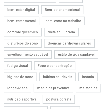
bem-estar digital
Bem-estar emocional
bem-estar mental
bem-estar no trabalho
controle glicêmico
dieta equilibrada
distúrbios do sono
doenças cardiovasculares
envelhecimento saudável
estilo de vida saudável
fadiga visual
Foco e concentração
higiene do sono
hábitos saudáveis
insônia
longevidade
medicina preventiva
melatonina
nutrição esportiva
postura correta