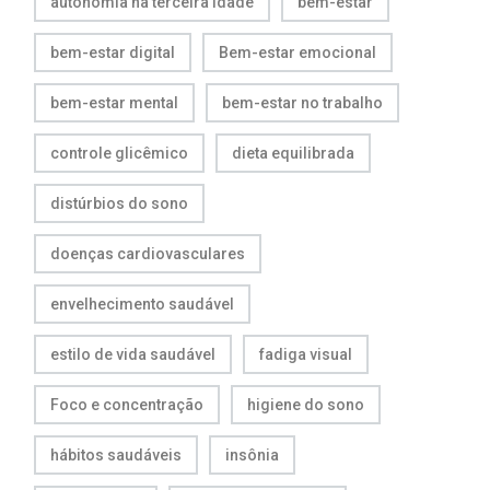
autonomia na terceira idade
bem-estar
bem-estar digital
Bem-estar emocional
bem-estar mental
bem-estar no trabalho
controle glicêmico
dieta equilibrada
distúrbios do sono
doenças cardiovasculares
envelhecimento saudável
estilo de vida saudável
fadiga visual
Foco e concentração
higiene do sono
hábitos saudáveis
insônia